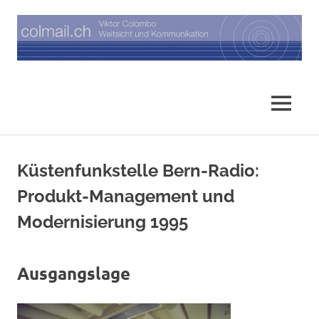
Zum
Inhalt
springen
Weitsicht
Viktor
und
Kommunikation
Colombo
MENÜ
Küstenfunkstelle Bern-Radio:
Produkt-Management und
Modernisierung 1995
Ausgangslage